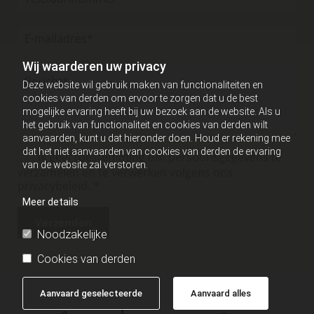
Wij waarderen uw privacy
Deze website wil gebruik maken van functionaliteiten en
cookies van derden om ervoor te zorgen dat u de best
mogelijke ervaring heeft bij uw bezoek aan de website. Als u
het gebruik van functionaliteit en cookies van derden wilt
aanvaarden, kunt u dat hieronder doen. Houd er rekening mee
dat het niet aanvaarden van cookies van derden de ervaring
Ik geef toestemming om persoonsgegevens te
van de website zal verstoren.
verzamelen en te verwerken volgens ons
privacybeleid. *
Meer details
Noodzakelijke
Cookies van derden
Aanvaard geselecteerde
Aanvaard alles