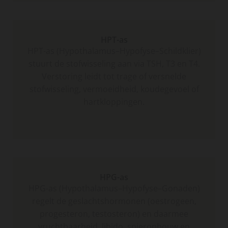
HPT-as
HPT-as (Hypothalamus–Hypofyse–Schildklier)
stuurt de stofwisseling aan via TSH, T3 en T4.
Verstoring leidt tot trage of versnelde
stofwisseling, vermoeidheid, koudegevoel of
hartkloppingen.
HPG-as
HPG-as (Hypothalamus–Hypofyse–Gonaden)
regelt de geslachtshormonen (oestrogeen,
progesteron, testosteron) en daarmee
vruchtbaarheid, libido, spieropbouw en