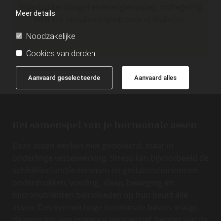
bloedsuikerspiegel en energieopslag; ontregeling
Meer details
leidt tot metabool syndroom of diabetes.
Noodzakelijke
Cookies van derden
Aanvaard geselecteerde
Aanvaard alles
Het samenspel van je hormonale assen
Deze assen werken niet geïsoleerd, maar in
onderlinge wisselwerking. Stress kan bijvoorbeeld de
schildklierfunctie remmen en geslachtshormonen
onderdrukken; voeding, slaap, beweging en
micronutriënten beïnvloeden op hun beurt alle
assen. Een evenwichtige hormonale balans vraagt
daarom om een integraal perspectief: herstel van de