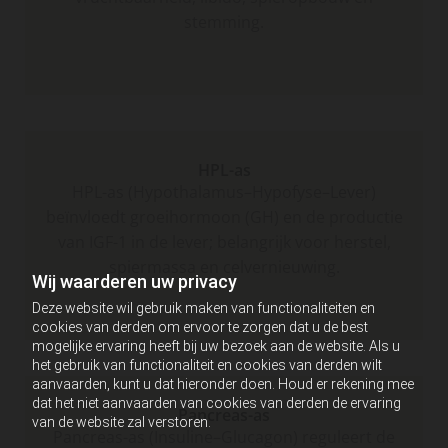
stemming.
HPL-as
HPL-as (Hypothalamus–Hypofyse–Lever)
beïnvloedt groeihormoon (GH) en de productie
van IGF-1 in de lever; belangrijk voor herstel,
spiermassa en celvernieuwing.
Wij waarderen uw privacy
Deze website wil gebruik maken van functionaliteiten en
cookies van derden om ervoor te zorgen dat u de best
mogelijke ervaring heeft bij uw bezoek aan de website. Als u
het gebruik van functionaliteit en cookies van derden wilt
aanvaarden, kunt u dat hieronder doen. Houd er rekening mee
dat het niet aanvaarden van cookies van derden de ervaring
Pancreas-as
van de website zal verstoren.
Pancreas-as (Insuline–Glucagon) reguleert de